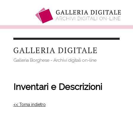
Salta
al
GALLERIA DIGITALE
contenuto
principale
Galleria Borghese - Archivi digitali on-line
Inventari e Descrizioni
<< Torna indietro