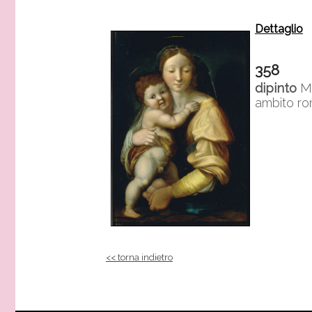
Dettaglio
358
dipinto
Ma
ambito r
<< torna indietro