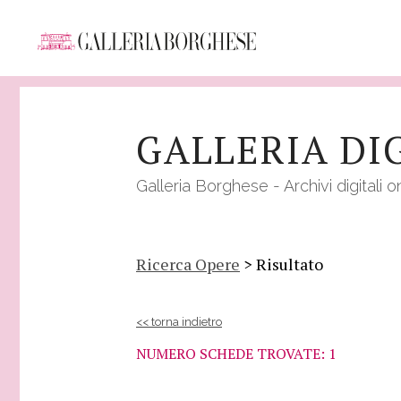
Salta
al
GALLERIA DI
contenuto
principale
Galleria Borghese - Archivi digitali o
Ricerca Opere
> Risultato
<< torna indietro
NUMERO SCHEDE TROVATE: 1