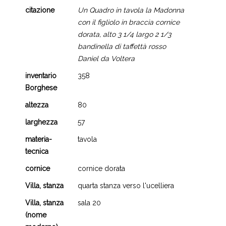
citazione
Un Quadro in tavola la Madonna
con il figliolo in braccia cornice
dorata, alto 3 1/4 largo 2 1/3
bandinella di taffettà rosso
Daniel da Voltera
inventario
358
Borghese
altezza
80
larghezza
57
materia-
tavola
tecnica
cornice
cornice dorata
Villa, stanza
quarta stanza verso l'ucelliera
Villa, stanza
sala 20
(nome