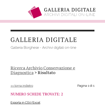
Salta
al
GALLERIA DIGITALE
contenuto
principale
Galleria Borghese - Archivi digitali on-line
Ricerca Archivio Conservazione e
Diagnostica
> Risultato
<< torna indietro
Pagina 1 di 1
NUMERO SCHEDE TROVATE: 2
Esporta in CSV/Excel