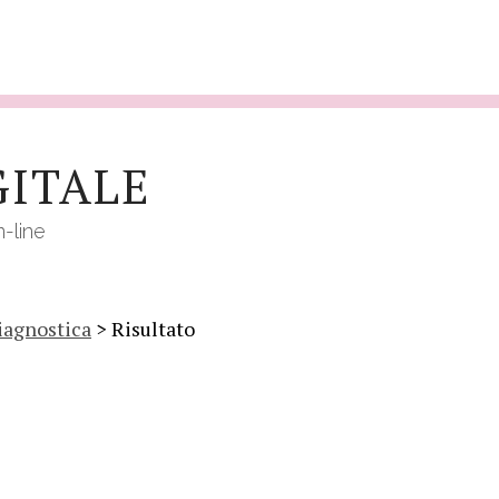
GITALE
n-line
iagnostica
> Risultato