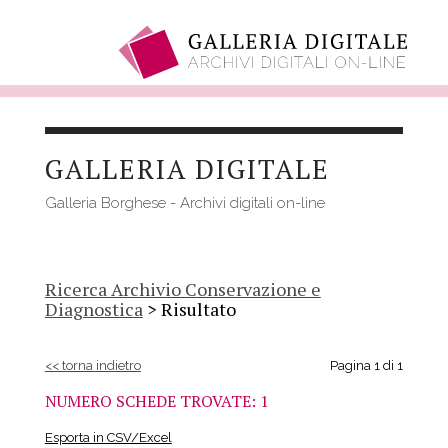
Salta
al
GALLERIA DIGITALE
contenuto
principale
Galleria Borghese - Archivi digitali on-line
Ricerca Archivio Conservazione e
Diagnostica
> Risultato
<< torna indietro
Pagina 1 di 1
NUMERO SCHEDE TROVATE: 1
Esporta in CSV/Excel