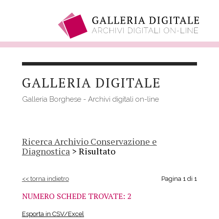
Salta
al
GALLERIA DIGITALE
contenuto
principale
Galleria Borghese - Archivi digitali on-line
Ricerca Archivio Conservazione e
Diagnostica
> Risultato
<< torna indietro
Pagina 1 di 1
NUMERO SCHEDE TROVATE: 2
Esporta in CSV/Excel