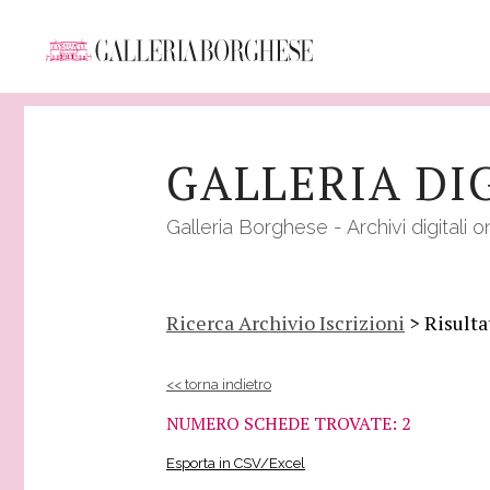
Salta
al
GALLERIA DI
contenuto
principale
Galleria Borghese - Archivi digitali o
Ricerca Archivio Iscrizioni
> Risulta
<< torna indietro
NUMERO SCHEDE TROVATE: 2
Esporta in CSV/Excel