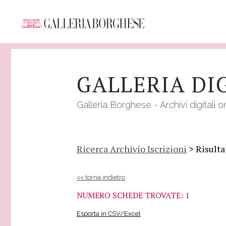
Salta
al
GALLERIA DI
contenuto
principale
Galleria Borghese - Archivi digitali o
Ricerca Archivio Iscrizioni
> Risulta
<< torna indietro
NUMERO SCHEDE TROVATE: 1
Esporta in CSV/Excel