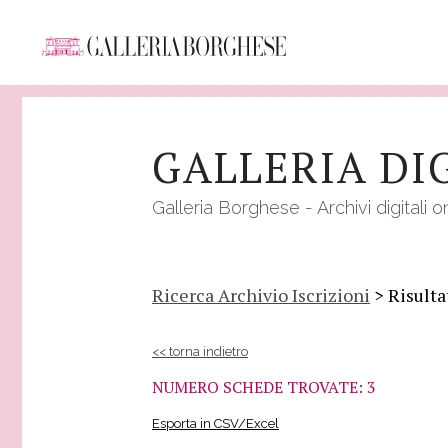
Salta
al
GALLERIA DI
contenuto
principale
Galleria Borghese - Archivi digitali o
Ricerca Archivio Iscrizioni
> Risulta
<< torna indietro
NUMERO SCHEDE TROVATE: 3
Esporta in CSV/Excel