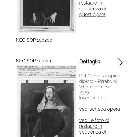
restauro in
sequenza di
quest'opera
NEG SOP 100200
NEG SOP 100201
Dettaglio
Del Conte Jacopino
dipinto - Ritratto di
Vittoria Farnese
1979
Inventario 100
vedi scheda opera
vedi le foto di
restauro in
sequenza di