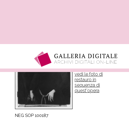
NEG SOP 100187
Dettaglio
Del Conte Jacopino
dipinto - Ritratto di
Vittoria Farnese
1979
Inventario 100
vedi scheda opera
vedi le foto di
restauro in
sequenza di
quest'opera
NEG SOP 100187