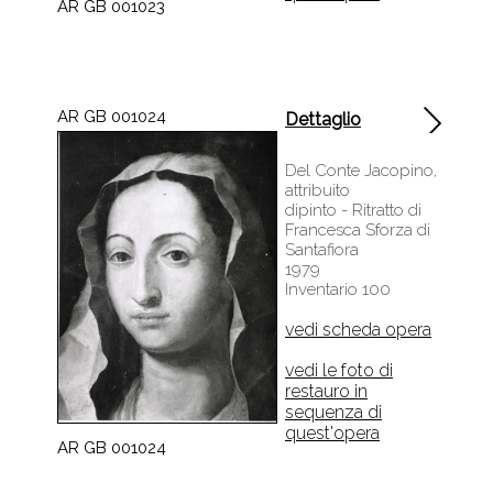
AR GB 001023
AR GB 001024
Dettaglio
Del Conte Jacopino,
attribuito
dipinto - Ritratto di
Francesca Sforza di
Santafiora
1979
Inventario 100
vedi scheda opera
vedi le foto di
restauro in
sequenza di
quest'opera
AR GB 001024