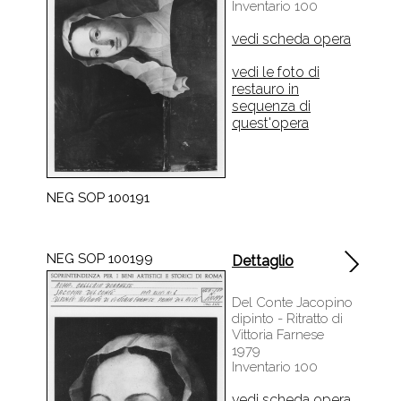
Inventario 100
vedi scheda opera
vedi le foto di
restauro in
sequenza di
quest'opera
NEG SOP 100191
NEG SOP 100199
Dettaglio
Del Conte Jacopino
dipinto - Ritratto di
Vittoria Farnese
1979
Inventario 100
vedi scheda opera