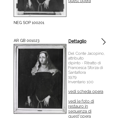
quest'opera
NEG SOP 100201
AR GB 001023
Dettaglio
Del Conte Jacopino,
attribuito
dipinto - Ritratto di
Francesca Sforza di
Santafiora
1979
Inventario 100
vedi scheda opera
vedi le foto di
restauro in
sequenza di
quest'opera