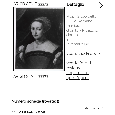
AR GB GFN E 33373
Dettaglio
Pippi Giulio detto
Giulio Romano,
maniera
dipinto - Ritratto di
donna
1953
Inventario 98
vedi scheda opera
vedi le foto di
restauro in
sequenza di
AR GB GFN E 33373
quest'opera
Numero schede trovate: 2
Pagina 1 di 1
<< Torna alla ricerca