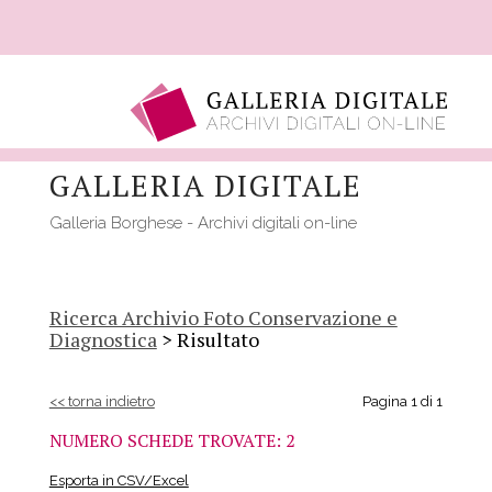
Salta
al
GALLERIA DIGITALE
contenuto
principale
Galleria Borghese - Archivi digitali on-line
Ricerca Archivio Foto Conservazione e
Diagnostica
> Risultato
<< torna indietro
Pagina 1 di 1
NUMERO SCHEDE TROVATE: 2
Esporta in CSV/Excel