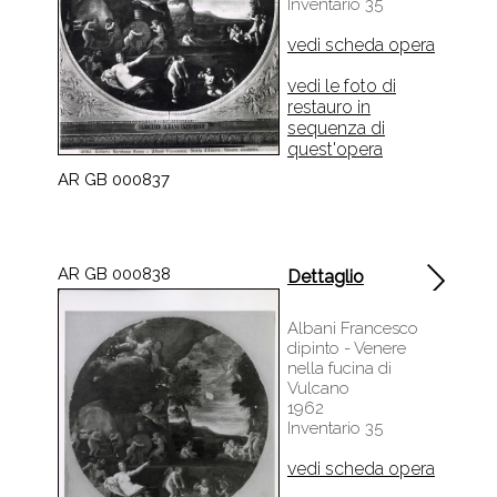
vedi scheda opera
vedi le foto di
restauro in
sequenza di
quest'opera
AR GB 000837
AR GB 000838
Dettaglio
Albani Francesco
dipinto - Venere
nella fucina di
Vulcano
1962
Inventario 35
vedi scheda opera
vedi le foto di