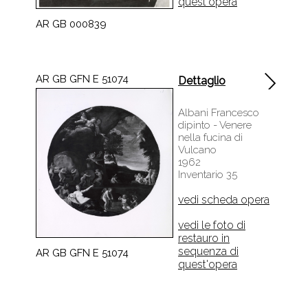
AR GB 000839
AR GB GFN E 51074
Dettaglio
Albani Francesco
dipinto - Venere
nella fucina di
Vulcano
1962
Inventario 35
vedi scheda opera
vedi le foto di
restauro in
sequenza di
AR GB GFN E 51074
quest'opera