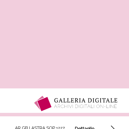
LASTRA SOP 1227
Dettaglio
Albani Francesco
dipinto - Venere
nella fucina di
Vulcano (Estate)
1962
Inventario 35
vedi scheda opera
vedi le foto di
restauro in
sequenza di
quest'opera
LASTRA SOP 1227
AR GB LASTRA SOP 1227
Dettaglio