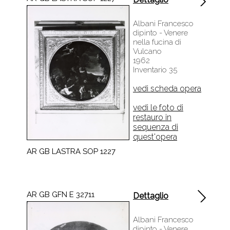
Albani Francesco
dipinto - Venere
nella fucina di
Vulcano
1962
Inventario 35
vedi scheda opera
vedi le foto di
restauro in
sequenza di
quest'opera
AR GB LASTRA SOP 1227
AR GB GFN E 32711
Dettaglio
Albani Francesco
dipinto - Venere