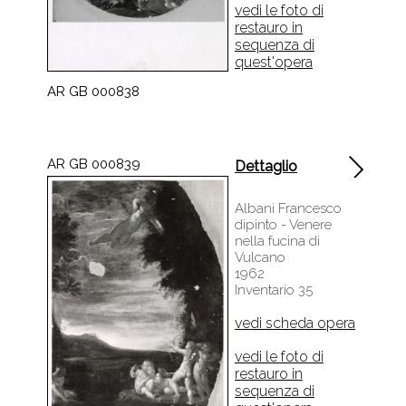
restauro in
sequenza di
quest'opera
AR GB 000838
AR GB 000839
Dettaglio
Albani Francesco
dipinto - Venere
nella fucina di
Vulcano
1962
Inventario 35
vedi scheda opera
vedi le foto di
restauro in
sequenza di
quest'opera