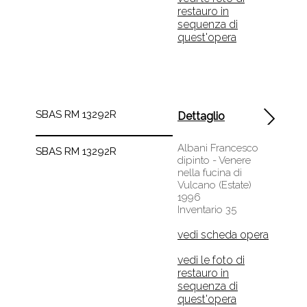
restauro in
sequenza di
quest'opera
SBAS RM 13292R
Dettaglio
Albani Francesco
SBAS RM 13292R
dipinto - Venere
nella fucina di
Vulcano (Estate)
1996
Inventario 35
vedi scheda opera
vedi le foto di
restauro in
sequenza di
quest'opera