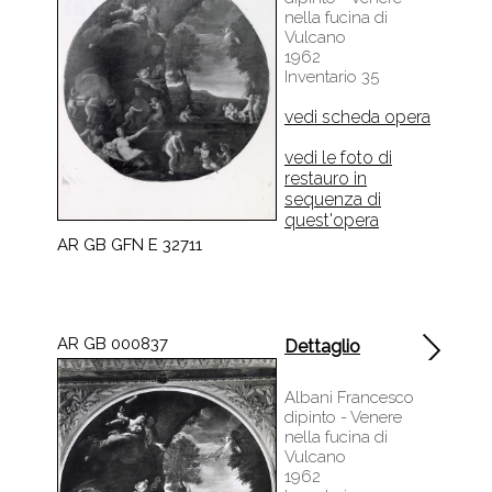
nella fucina di
Vulcano
1962
Inventario 35
vedi scheda opera
vedi le foto di
restauro in
sequenza di
quest'opera
AR GB GFN E 32711
AR GB 000837
Dettaglio
Albani Francesco
dipinto - Venere
nella fucina di
Vulcano
1962
Inventario 35