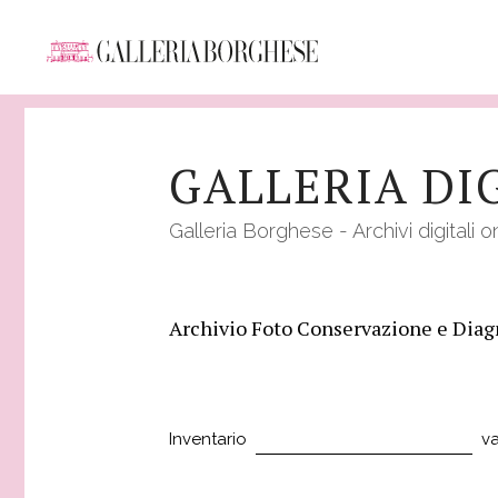
Salta
al
GALLERIA DI
contenuto
principale
Galleria Borghese - Archivi digitali o
Archivio Foto Conservazione e Diagn
Inventario
va