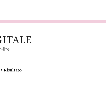
GITALE
n-line
> Risultato