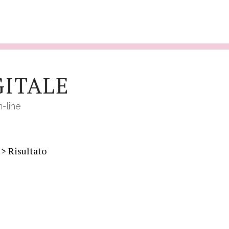
GITALE
n-line
> Risultato