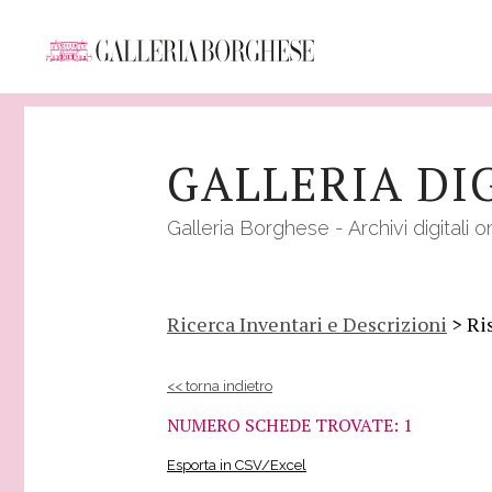
Salta
al
GALLERIA DI
contenuto
principale
Galleria Borghese - Archivi digitali o
Ricerca Inventari e Descrizioni
> Ri
<< torna indietro
NUMERO SCHEDE TROVATE: 1
Esporta in CSV/Excel