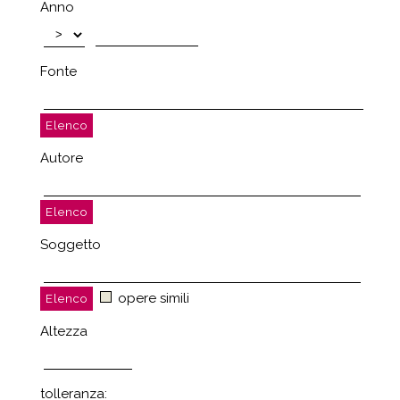
Anno
Fonte
Autore
Soggetto
opere simili
Altezza
tolleranza: