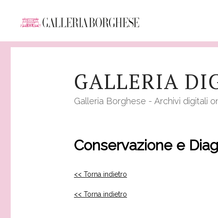
Salta
al
GALLERIA DI
contenuto
principale
Galleria Borghese - Archivi digitali o
Conservazione e Diag
<< Torna indietro
<< Torna indietro