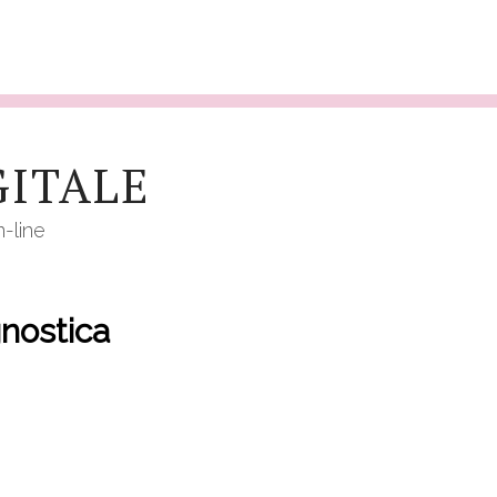
GITALE
n-line
nostica