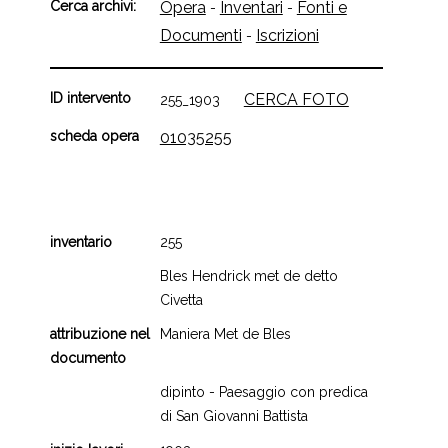
Cerca archivi:
Opera
Inventari
Fonti e
-
-
Documenti
Iscrizioni
-
ID intervento
CERCA FOTO
255_1903
scheda opera
01035255
inventario
255
Bles Hendrick met de detto
Civetta
attribuzione nel
Maniera Met de Bles
documento
dipinto - Paesaggio con predica
di San Giovanni Battista