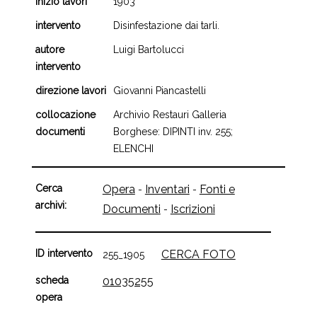
inizio lavori
1903
intervento
Disinfestazione dai tarli.
autore
Luigi Bartolucci
intervento
direzione lavori
Giovanni Piancastelli
collocazione
Archivio Restauri Galleria
documenti
Borghese: DIPINTI inv. 255;
ELENCHI
Cerca
Opera
Inventari
Fonti e
-
-
archivi:
Documenti
Iscrizioni
-
ID intervento
CERCA FOTO
255_1905
scheda
01035255
opera