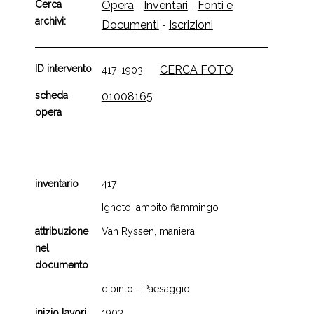
Cerca
Opera
Inventari
Fonti e
-
-
archivi:
Documenti
Iscrizioni
-
ID intervento
CERCA FOTO
417_1903
scheda
01008165
opera
inventario
417
Ignoto, ambito fiammingo
attribuzione
Van Ryssen, maniera
nel
documento
dipinto - Paesaggio
inizio lavori
1903