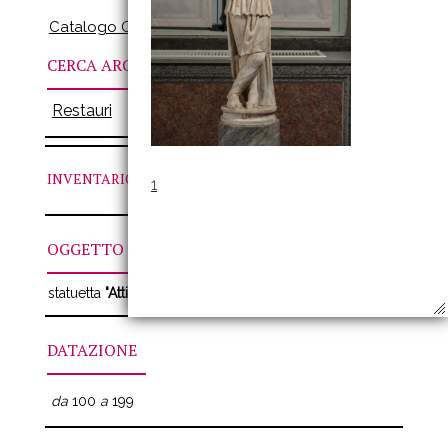
Catalogo Online
CERCA ARCHIVI
Restauri
INVENTARIO
N. LIX
1
OGGETTO
statuetta
"Attis"
DATAZIONE
da
100
a
199