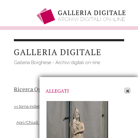
Salta
al
GALLERIA DIGITALE
contenuto
principale
Galleria Borghese - Archivi digitali on-line
Apri Allegati
Ricerca Opere
-
Risultato
- Opera
ALLEGATI
<< torna indietro
Apri/Chiudi scheda Allegati