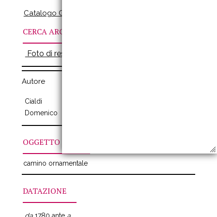
Catalogo Online
CERCA ARCHIVI
Foto di restauro
Autore
Cialdi
(attivo seconda met del sec.
Domenico
XVIII)
OGGETTO
camino ornamentale
DATAZIONE
da
1780 ante
a