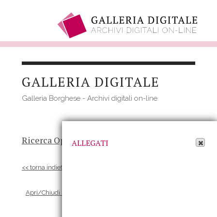
Salta
al
GALLERIA DIGITALE
contenuto
principale
Galleria Borghese - Archivi digitali on-line
Apri Allegati
Ricerca Opere
-
Risultato
- Opera
ALLEGATI
<< torna indietro
Apri/Chiudi scheda Allegati