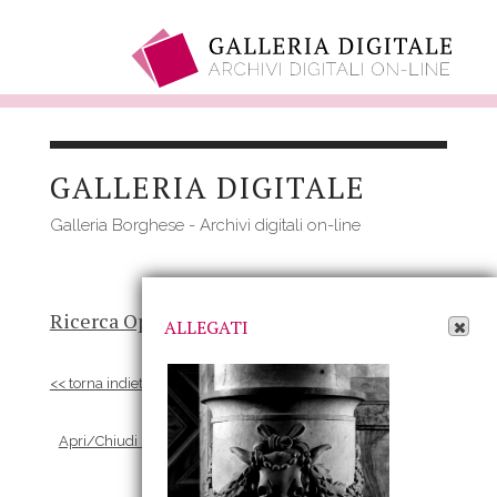
Salta
al
GALLERIA DIGITALE
contenuto
principale
Galleria Borghese - Archivi digitali on-line
Apri Allegati
Ricerca Opere
-
Risultato
- Opera
ALLEGATI
<< torna indietro
Apri/Chiudi scheda Allegati