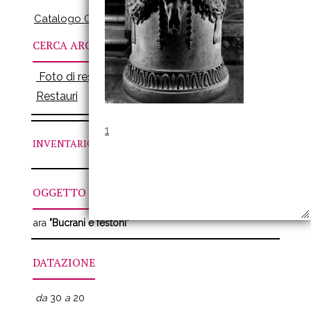
Catalogo Online
CERCA ARCHIVI
Foto di restauro
Restauri
1
INVENTARIO
N. LXVI
OGGETTO
ara
"Bucrani e festoni"
DATAZIONE
da
30
a
20