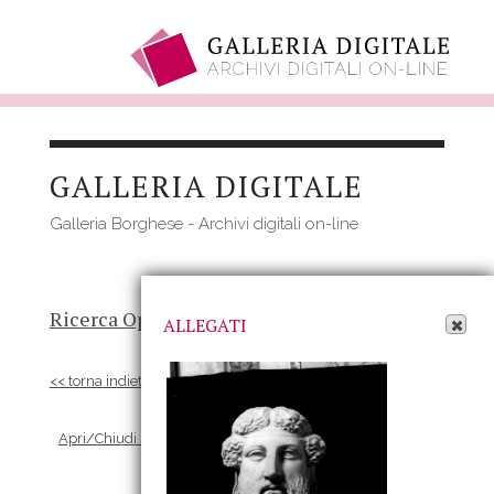
Salta
al
GALLERIA DIGITALE
contenuto
principale
Galleria Borghese - Archivi digitali on-line
Apri Allegati
Ricerca Opere
-
Risultato
- Opera
ALLEGATI
<< torna indietro
Apri/Chiudi scheda Allegati