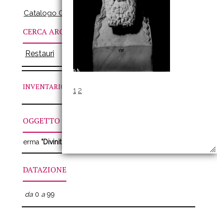
Catalogo Online
CERCA ARCHIVI
Restauri
INVENTARIO
N. VIC
1
2
OGGETTO
erma
"Divinit barbata"
DATAZIONE
da
0
a
99