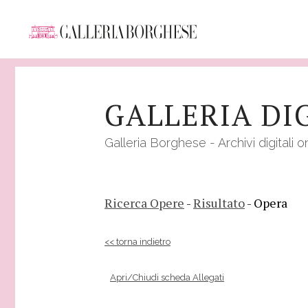
Salta
al
GALLERIA DI
contenuto
principale
Galleria Borghese - Archivi digitali o
Ricerca Opere
-
Risultato
- Opera
<< torna indietro
Apri/Chiudi scheda Allegati