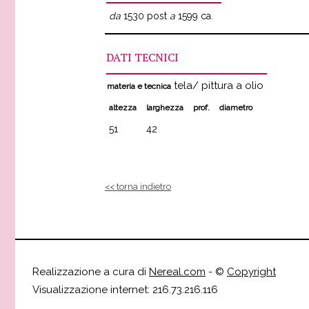
da
1530 post
a
1599 ca.
DATI TECNICI
tela/ pittura a olio
materia e tecnica
altezza
larghezza
prof.
diametro
51
42
<< torna indietro
Realizzazione a cura di
Nereal.com
- ©
Copyright
Visualizzazione internet: 216.73.216.116