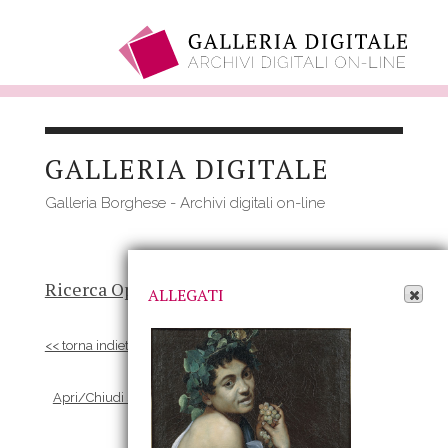
Salta
al
GALLERIA DIGITALE
contenuto
principale
Galleria Borghese - Archivi digitali on-line
Apri Allegati
Ricerca Opere
-
Risultato
- Opera
ALLEGATI
<< torna indietro
Apri/Chiudi scheda Allegati