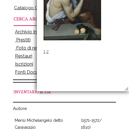
Catalogo Online
CERCA ARCHIVI
Archivio Inventari
Prestiti
Foto di restauro
1
2
Restauri
Iscrizioni
Fonti Documenti
INVENTARIO
N. 534
Autore
Merisi Michelangelo detto
(1571-1572/
Caravaggio
1610)