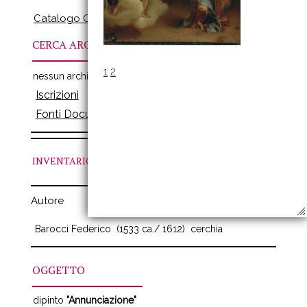
Catalogo Online
CERCA ARCHIVI
1
2
Archivio Inventari
nessun archivio
Iscrizioni
Fonti Documenti
INVENTARIO
N. 380
Autore
Barocci Federico
(1533 ca./ 1612)
cerchia
OGGETTO
dipinto
"Annunciazione"