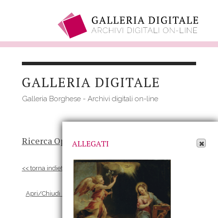
Salta
al
GALLERIA DIGITALE
contenuto
principale
Galleria Borghese - Archivi digitali on-line
Apri Allegati
Ricerca Opere
-
Risultato
- Opera
ALLEGATI
<< torna indietro
Apri/Chiudi scheda Allegati