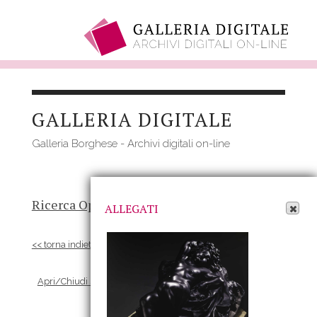
Salta
al
GALLERIA DIGITALE
contenuto
principale
Galleria Borghese - Archivi digitali on-line
Apri Allegati
Ricerca Opere
-
Risultato
- Opera
ALLEGATI
<< torna indietro
Apri/Chiudi scheda Allegati