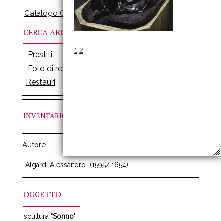
Catalogo Online
CERCA ARCHIVI
1
2
Prestiti
Foto di restauro
Restauri
INVENTARIO
N. CLX
Autore
Algardi Alessandro
(1595/ 1654)
OGGETTO
scultura
"Sonno"