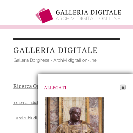
Salta
al
GALLERIA DIGITALE
contenuto
principale
Galleria Borghese - Archivi digitali on-line
Apri Allegati
Ricerca Opere
-
Risultato
- Opera
ALLEGATI
<< torna indietro
Apri/Chiudi scheda Allegati