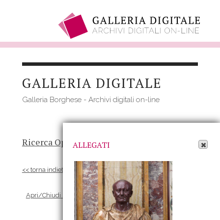
Salta
al
GALLERIA DIGITALE
contenuto
principale
Galleria Borghese - Archivi digitali on-line
Apri Allegati
Ricerca Opere
-
Risultato
- Opera
ALLEGATI
<< torna indietro
Apri/Chiudi scheda Allegati