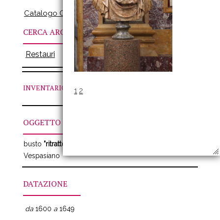
Catalogo Online
CERCA ARCHIVI
Restauri
INVENTARIO
N. CLV
1
2
OGGETTO
busto
"ritratto di imperatore romano"
Ritratto di
Vespasiano
DATAZIONE
da
1600
a
1649