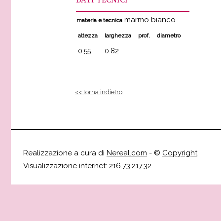
marmo bianco
materia e tecnica
altezza
larghezza
prof.
diametro
0.55
0.82
<< torna indietro
Realizzazione a cura di
Nereal.com
- ©
Copyright
Visualizzazione internet: 216.73.217.32