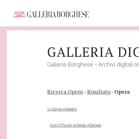
Salta
al
GALLERIA DI
contenuto
principale
Galleria Borghese - Archivi digitali o
Ricerca Opere
-
Risultato
- Opera
<< torna indietro
Apri/Chiudi scheda Allegati