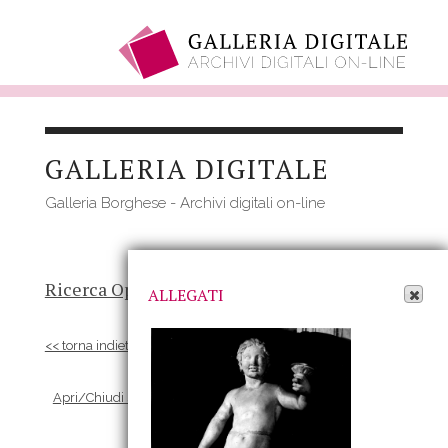
Salta
al
GALLERIA DIGITALE
contenuto
principale
Galleria Borghese - Archivi digitali on-line
Apri Allegati
Ricerca Opere
-
Risultato
- Opera
ALLEGATI
<< torna indietro
Apri/Chiudi scheda Allegati