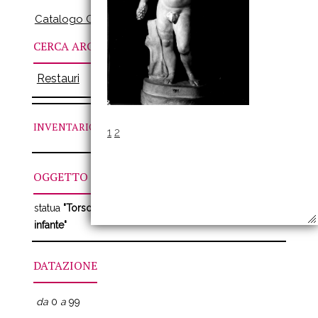
Catalogo Online
CERCA ARCHIVI
Restauri
INVENTARIO
N. VIIIC
1
2
OGGETTO
statua
"Torso di fanciullo restaurato come Dioniso
infante"
DATAZIONE
da
0
a
99