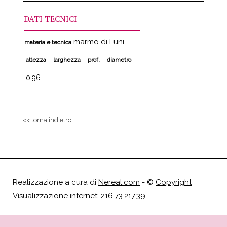
DATI TECNICI
marmo di Luni
materia e tecnica
altezza
larghezza
prof.
diametro
0.96
<< torna indietro
Realizzazione a cura di
Nereal.com
- ©
Copyright
Visualizzazione internet: 216.73.217.39