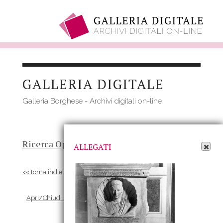
Salta
al
GALLERIA DIGITALE
contenuto
principale
Galleria Borghese - Archivi digitali on-line
Apri Allegati
Ricerca Opere
-
Risultato
- Opera
ALLEGATI
<< torna indietro
Apri/Chiudi scheda Allegati