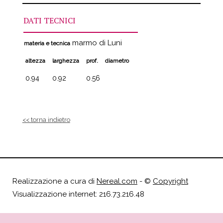
DATI TECNICI
marmo di Luni
materia e tecnica
altezza
larghezza
prof.
diametro
0.94
0.92
0.56
<< torna indietro
Realizzazione a cura di
Nereal.com
- ©
Copyright
Visualizzazione internet: 216.73.216.48