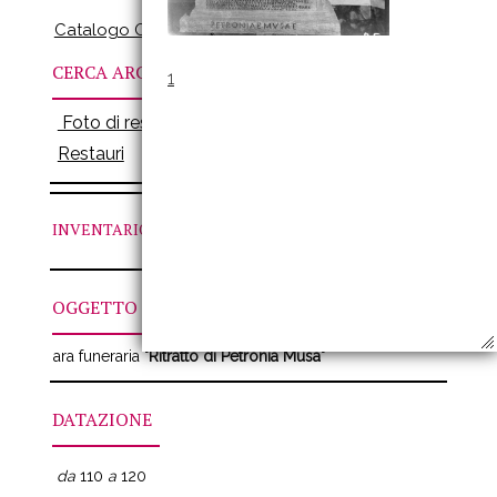
Catalogo Online
CERCA ARCHIVI
1
Foto di restauro
Restauri
INVENTARIO
N. VIL
OGGETTO
ara funeraria
"Ritratto di Petronia Musa"
DATAZIONE
da
110
a
120