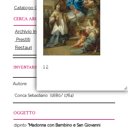
Catalogo Online
CERCA ARCHIVI
Archivio Inventari
Prestiti
Restauri
1
2
INVENTARIO
N. 560
Autore
Conca Sebastiano
(1680/ 1764)
OGGETTO
dipinto
"Madonna con Bambino e San Giovanni