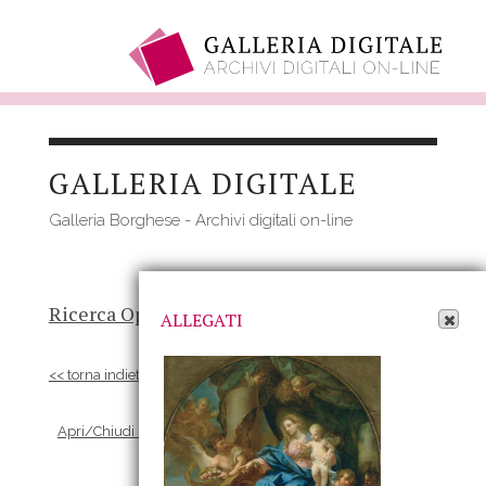
Salta
al
GALLERIA DIGITALE
contenuto
principale
Galleria Borghese - Archivi digitali on-line
Apri Allegati
Ricerca Opere
-
Risultato
- Opera
ALLEGATI
<< torna indietro
Apri/Chiudi scheda Allegati