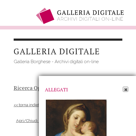
Salta
al
GALLERIA DIGITALE
contenuto
principale
Galleria Borghese - Archivi digitali on-line
Apri Allegati
Ricerca Opere
-
Risultato
- Opera
ALLEGATI
<< torna indietro
Apri/Chiudi scheda Allegati