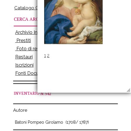
Catalogo Online
CERCA ARCHIVI
Archivio Inventari
Prestiti
Foto di restauro
1
2
Restauri
Iscrizioni
Fonti Documenti
INVENTARIO
N. 542
Autore
Batoni Pompeo Girolamo
(1708/ 1787)