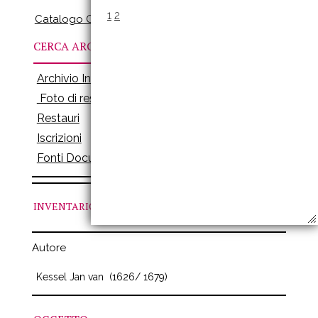
1
2
Catalogo Online
CERCA ARCHIVI
Archivio Inventari
Foto di restauro
Restauri
Iscrizioni
Fonti Documenti
INVENTARIO
N. 530
Autore
Kessel Jan van
(1626/ 1679)