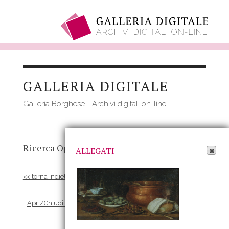
Salta
al
GALLERIA DIGITALE
contenuto
principale
Galleria Borghese - Archivi digitali on-line
Apri Allegati
Ricerca Opere
-
Risultato
- Opera
ALLEGATI
<< torna indietro
Apri/Chiudi scheda Allegati