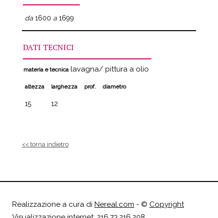
da
1600
a
1699
DATI TECNICI
lavagna/ pittura a olio
materia e tecnica
altezza
larghezza
prof.
diametro
15
12
<< torna indietro
Realizzazione a cura di
Nereal.com
- ©
Copyright
Visualizzazione internet: 216.73.216.208