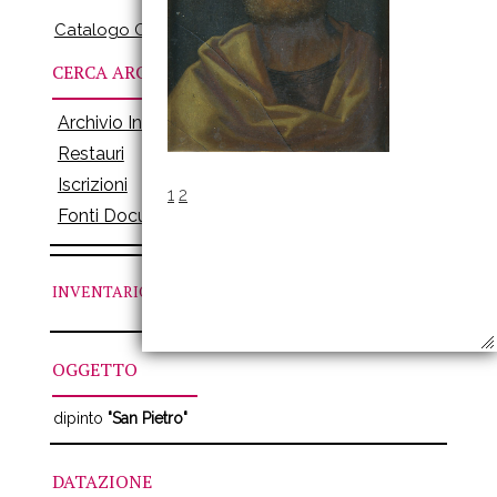
Catalogo Online
CERCA ARCHIVI
Archivio Inventari
Restauri
Iscrizioni
1
2
Fonti Documenti
INVENTARIO
N. 524
OGGETTO
dipinto
"San Pietro"
DATAZIONE