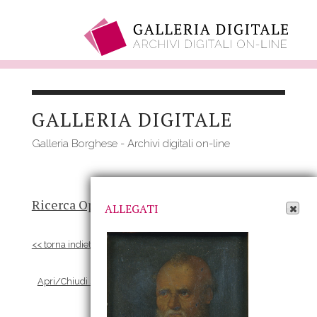
Salta
al
GALLERIA DIGITALE
contenuto
principale
Galleria Borghese - Archivi digitali on-line
Apri Allegati
Ricerca Opere
-
Risultato
- Opera
ALLEGATI
<< torna indietro
Apri/Chiudi scheda Allegati