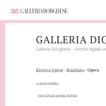
Salta
al
GALLERIA DI
contenuto
principale
Galleria Borghese - Archivi digitali o
Ricerca Opere
-
Risultato
- Opera
<< torna indietro
Apri/Chiudi scheda Allegati