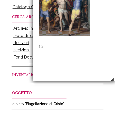
Catalogo Online
CERCA ARCHIVI
Archivio Inventari
Foto di restauro
Restauri
1
2
Iscrizioni
Fonti Documenti
INVENTARIO
N. 410
OGGETTO
dipinto
"Flagellazione di Cristo"