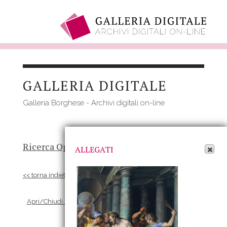
Salta
al
GALLERIA DIGITALE
contenuto
principale
Galleria Borghese - Archivi digitali on-line
Apri Allegati
Ricerca Opere
-
Risultato
- Opera
ALLEGATI
<< torna indietro
Apri/Chiudi scheda Allegati