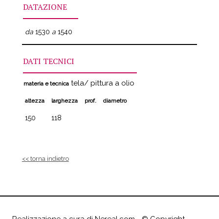
DATAZIONE
da
1530
a
1540
DATI TECNICI
tela/ pittura a olio
materia e tecnica
altezza
larghezza
prof.
diametro
150
118
<< torna indietro
Realizzazione a cura di
Nereal.com
- ©
Copyright