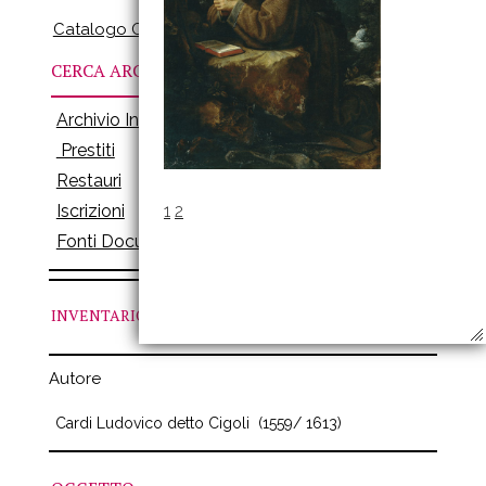
Catalogo Online
CERCA ARCHIVI
Archivio Inventari
Prestiti
Restauri
1
2
Iscrizioni
Fonti Documenti
INVENTARIO
N. 407
Autore
Cardi Ludovico detto Cigoli
(1559/ 1613)