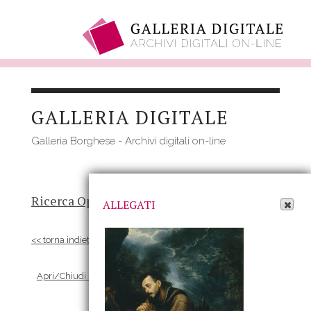
Salta
al
GALLERIA DIGITALE
contenuto
principale
Galleria Borghese - Archivi digitali on-line
Apri Allegati
Ricerca Opere
-
Risultato
- Opera
ALLEGATI
<< torna indietro
Apri/Chiudi scheda Allegati