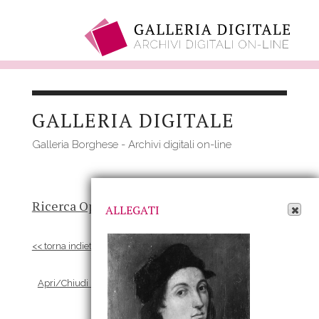
Salta
al
GALLERIA DIGITALE
contenuto
principale
Galleria Borghese - Archivi digitali on-line
Apri Allegati
Ricerca Opere
-
Risultato
- Opera
ALLEGATI
<< torna indietro
Apri/Chiudi scheda Allegati