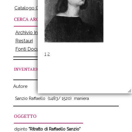
Catalogo Online
CERCA ARCHIVI
Archivio Inventari
Restauri
Fonti Documenti
1
2
INVENTARIO
N. 400
Autore
Sanzio Raffaello
(1483/ 1520)
maniera
OGGETTO
dipinto
"Ritratto di Raffaello Sanzio"