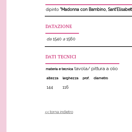
dipinto
"Madonna con Bambino, Sant'Elisabet
DATAZIONE
da
1540
a
1560
DATI TECNICI
tavola/ pittura a olio
materia e tecnica
altezza
larghezza
prof.
diametro
144
116
<< torna indietro