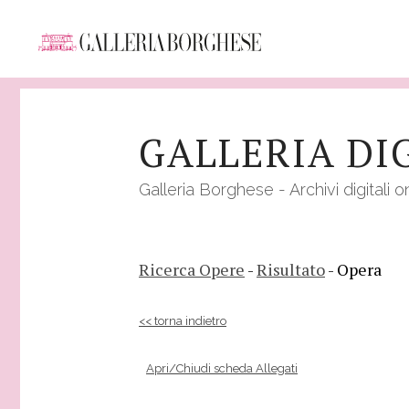
Salta
al
GALLERIA DI
contenuto
principale
Galleria Borghese - Archivi digitali o
Ricerca Opere
-
Risultato
- Opera
<< torna indietro
Apri/Chiudi scheda Allegati