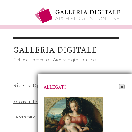
Salta
al
GALLERIA DIGITALE
contenuto
principale
Galleria Borghese - Archivi digitali on-line
Apri Allegati
Ricerca Opere
-
Risultato
- Opera
ALLEGATI
<< torna indietro
Apri/Chiudi scheda Allegati