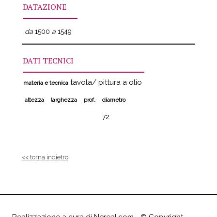
DATAZIONE
da
1500
a
1549
DATI TECNICI
tavola/ pittura a olio
materia e tecnica
altezza
larghezza
prof.
diametro
72
<< torna indietro
Realizzazione a cura di
Nereal.com
- ©
Copyright