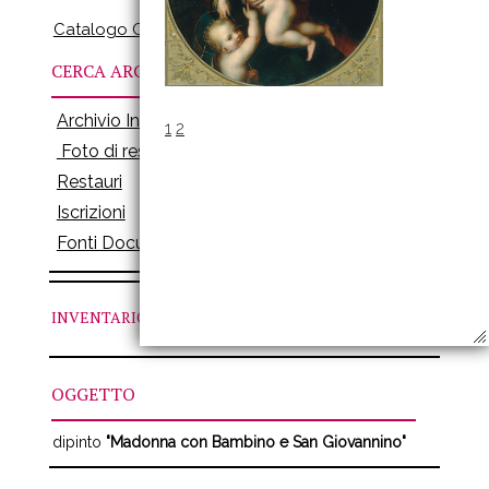
Catalogo Online
CERCA ARCHIVI
Archivio Inventari
1
2
Foto di restauro
Restauri
Iscrizioni
Fonti Documenti
INVENTARIO
N. 305
OGGETTO
dipinto
"Madonna con Bambino e San Giovannino"