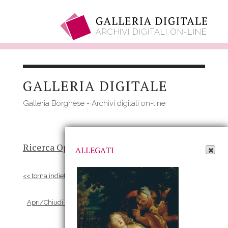
Salta
al
GALLERIA DIGITALE
contenuto
principale
Galleria Borghese - Archivi digitali on-line
Apri Allegati
Ricerca Opere
-
Risultato
- Opera
ALLEGATI
<< torna indietro
Apri/Chiudi scheda Allegati