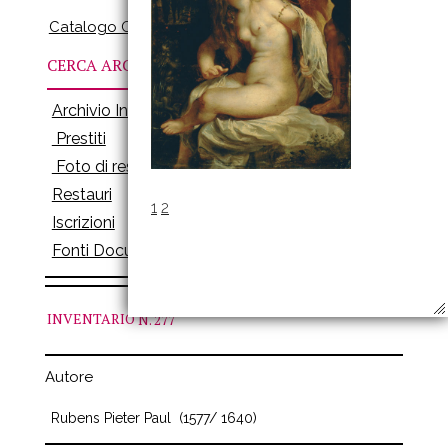
Catalogo Online
CERCA ARCHIVI
Archivio Inventari
Prestiti
Foto di restauro
Restauri
1
2
Iscrizioni
Fonti Documenti
INVENTARIO
N. 277
Autore
Rubens Pieter Paul
(1577/ 1640)