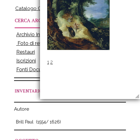
Catalogo Online
CERCA ARCHIVI
Archivio Inventari
Foto di restauro
Restauri
Iscrizioni
1
2
Fonti Documenti
INVENTARIO
N. 263
Autore
Brill Paul
(1554/ 1626)