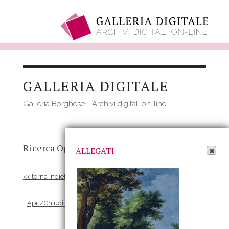
Salta
al
GALLERIA DIGITALE
contenuto
principale
Galleria Borghese - Archivi digitali on-line
Apri Allegati
Ricerca Opere
-
Risultato
- Opera
ALLEGATI
<< torna indietro
Apri/Chiudi scheda Allegati