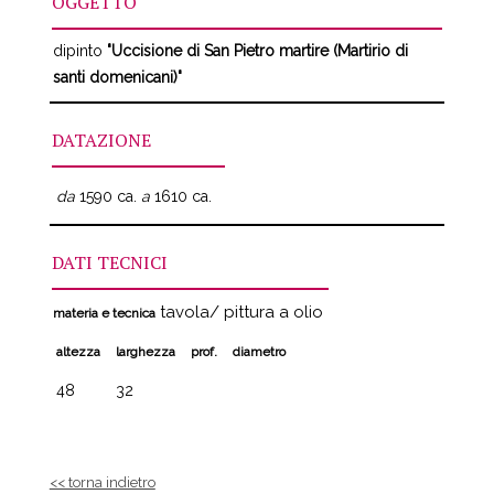
OGGETTO
dipinto
"Uccisione di San Pietro martire (Martirio di
santi domenicani)"
DATAZIONE
da
1590 ca.
a
1610 ca.
DATI TECNICI
tavola/ pittura a olio
materia e tecnica
altezza
larghezza
prof.
diametro
48
32
<< torna indietro