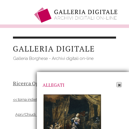
Salta
al
GALLERIA DIGITALE
contenuto
principale
Galleria Borghese - Archivi digitali on-line
Apri Allegati
Ricerca Opere
-
Risultato
- Opera
ALLEGATI
<< torna indietro
Apri/Chiudi scheda Allegati