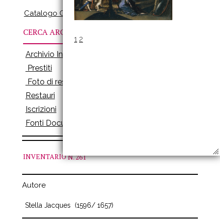
Catalogo Online
CERCA ARCHIVI
1
2
Archivio Inventari
Prestiti
Foto di restauro
Restauri
Iscrizioni
Fonti Documenti
INVENTARIO
N. 261
Autore
Stella Jacques
(1596/ 1657)