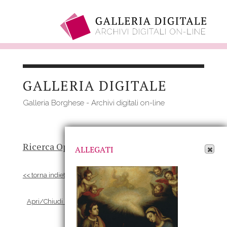
Salta
al
GALLERIA DIGITALE
contenuto
principale
Galleria Borghese - Archivi digitali on-line
Apri Allegati
Ricerca Opere
-
Risultato
- Opera
ALLEGATI
<< torna indietro
Apri/Chiudi scheda Allegati