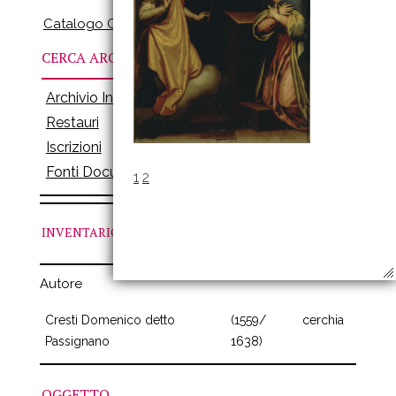
Catalogo Online
CERCA ARCHIVI
Archivio Inventari
Restauri
Iscrizioni
Fonti Documenti
1
2
INVENTARIO
N. 189
Autore
Cresti Domenico detto
(1559/
cerchia
Passignano
1638)
OGGETTO