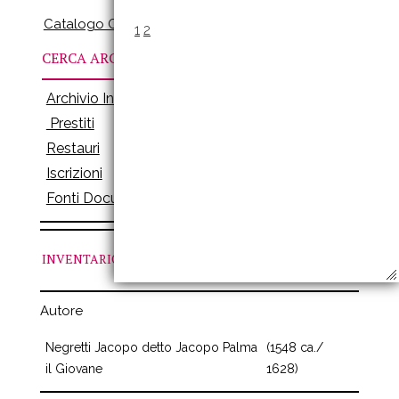
Catalogo Online
1
2
CERCA ARCHIVI
Archivio Inventari
Prestiti
Restauri
Iscrizioni
Fonti Documenti
INVENTARIO
N. 175
Autore
Negretti Jacopo detto Jacopo Palma
(1548 ca./
il Giovane
1628)