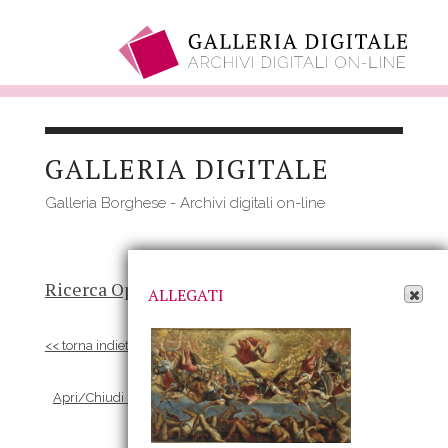
Salta
al
GALLERIA DIGITALE
contenuto
principale
Galleria Borghese - Archivi digitali on-line
Apri Allegati
Ricerca Opere
-
Risultato
- Opera
ALLEGATI
<< torna indietro
Apri/Chiudi scheda Allegati