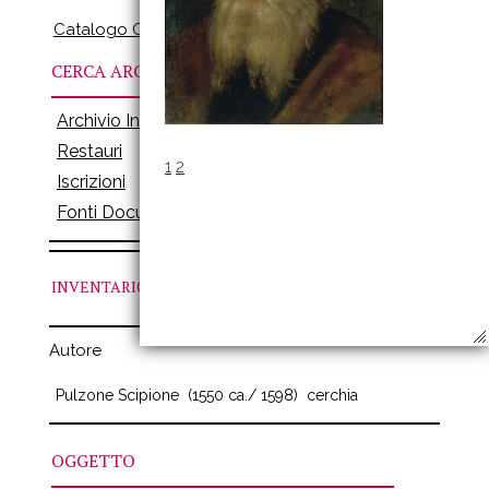
Catalogo Online
CERCA ARCHIVI
Archivio Inventari
Restauri
1
2
Iscrizioni
Fonti Documenti
INVENTARIO
N. 158
Autore
Pulzone Scipione
(1550 ca./ 1598)
cerchia
OGGETTO