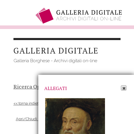
Salta
al
GALLERIA DIGITALE
contenuto
principale
Galleria Borghese - Archivi digitali on-line
Apri Allegati
Ricerca Opere
-
Risultato
- Opera
ALLEGATI
<< torna indietro
Apri/Chiudi scheda Allegati